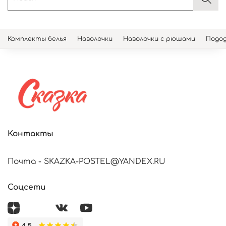
Комплекты белья
Наволочки
Наволочки с рюшами
Подод
Контакты
Почта - SKAZKA-POSTEL@YANDEX.RU
Соцсети