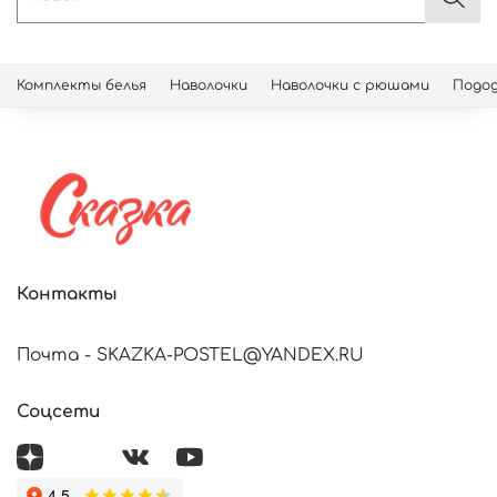
Комплекты белья
Наволочки
Наволочки с рюшами
Подод
Контакты
Почта - SKAZKA-POSTEL@YANDEX.RU
Соцсети