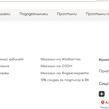
юшами
Пододеяльники
Простыни
Простыни 
чный кабинет
Магазин на Wildberries
Кон
рзина
Магазин на ОЗОН
Почт
зывы
Магазин на Яндексмаркете
10% скидка за подписку в ВК
Соц