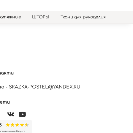
натяжные
ШТОРЫ
Ткани для рукоделия
такты
а - SKAZKA-POSTEL@YANDEX.RU
сети