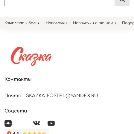
Комплекты белья
Наволочки
Наволочки с рюшами
Подод
Контакты
Почта - SKAZKA-POSTEL@YANDEX.RU
Соцсети