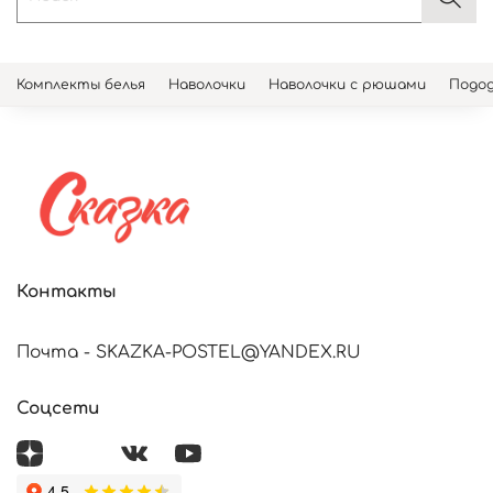
Комплекты белья
Наволочки
Наволочки с рюшами
Подод
Контакты
Почта - SKAZKA-POSTEL@YANDEX.RU
Соцсети