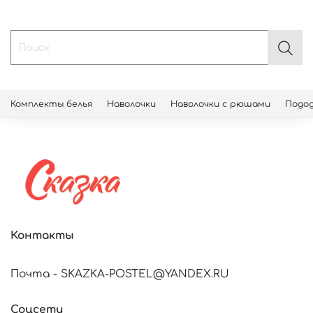
Комплекты белья
Наволочки
Наволочки с рюшами
Подод
Контакты
Почта - SKAZKA-POSTEL@YANDEX.RU
Соцсети