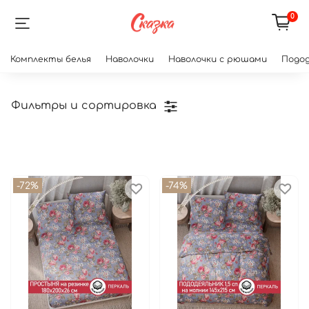
0
Комплекты белья
Наволочки
Наволочки с рюшами
Подод
Фильтры и сортировка
-72%
-74%