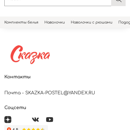
Комплекты белья
Наволочки
Наволочки с рюшами
Подод
Контакты
Почта - SKAZKA-POSTEL@YANDEX.RU
Соцсети