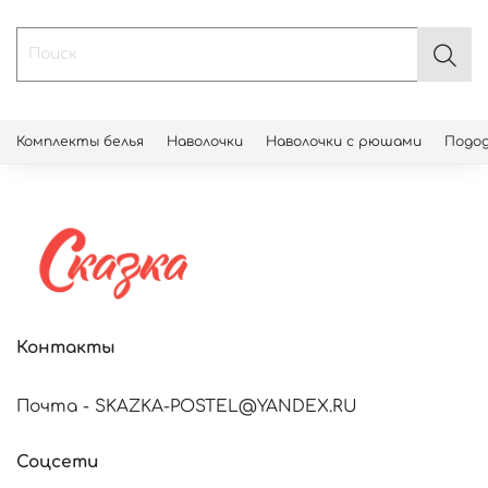
Комплекты белья
Наволочки
Наволочки с рюшами
Подод
Контакты
Почта - SKAZKA-POSTEL@YANDEX.RU
Соцсети