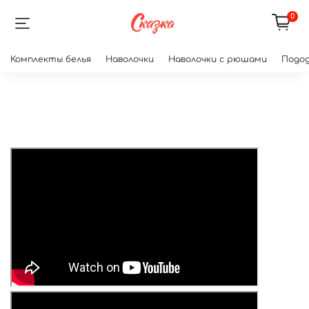
0
Комплекты белья
Наволочки
Наволочки с рюшами
Подод