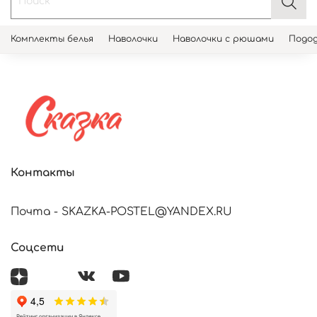
Комплекты белья
Наволочки
Наволочки с рюшами
Подод
Контакты
Почта - SKAZKA-POSTEL@YANDEX.RU
Соцсети