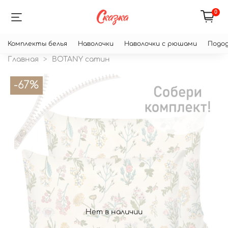
0
Комплекты белья
Наволочки
Наволочки с рюшами
Подод
Главная
BOTANY сатин
-67%
Нет в наличии