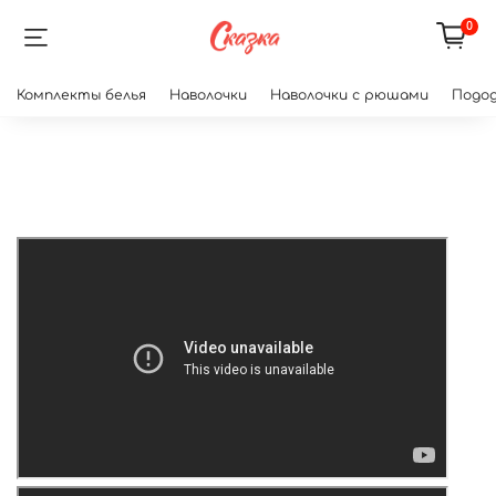
0
Комплекты белья
Наволочки
Наволочки с рюшами
Подод