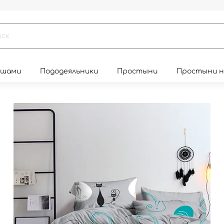
юшами
Пододеяльники
Простыни
Простыни 