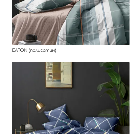
EATON (полисатин)