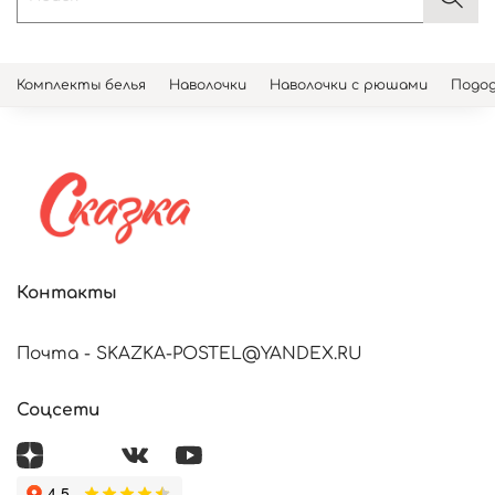
Комплекты белья
Наволочки
Наволочки с рюшами
Подод
Контакты
Почта - SKAZKA-POSTEL@YANDEX.RU
Соцсети