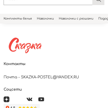
Комплекты белья
Наволочки
Наволочки с рюшами
Подод
Контакты
Почта - SKAZKA-POSTEL@YANDEX.RU
Соцсети